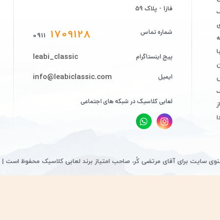
فاز1 - پلاک 59
ف
ی
1709128
شماره تماس
0911
ه
leabi_classic
پیج اینستاگرام
info@leabiclassic.com
ایمیل
ض
لعابی کلاسیک در شبکه های اجتماعی
ز
ا
وی سایت برای آقای مرتضی کُر، صاحب امتیاز برند لعابی کلاسیک محفوظ است 