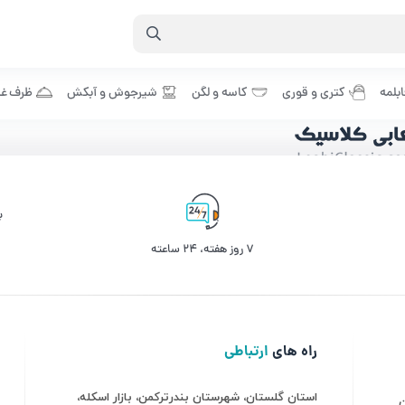
بلمه
کتری و قوری
کاسه و لگن
شیرجوش و آبکش
ظرف غذ
ب
۷ روز ﻫﻔﺘﻪ، ۲۴ ﺳﺎﻋﺘﻪ
ورود
راه های
ارتباطی
استان گلستان، شهرستان بندرترکمن، بازار اسکله،