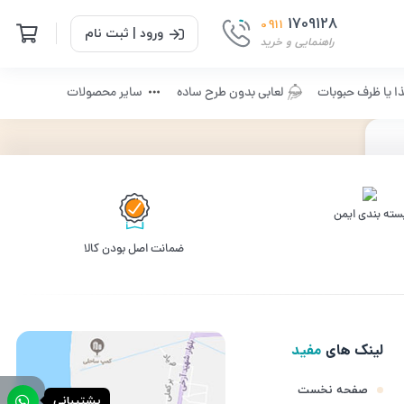
1709128
0911
ورود | ثبت نام
راهنمایی و خرید
ا یا ظرف حبوبات
لعابی بدون طرح ساده
سایر محصولات
سته بندی ایمن
09
ﺿﻤﺎﻧﺖ اﺻﻞ ﺑﻮدن ﮐﺎﻟﺎ
لینک های
مفید
صفحه نخست
پشتیبانی