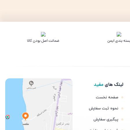
سته بندی ایمن
ﺿﻤﺎﻧﺖ اﺻﻞ ﺑﻮدن ﮐﺎﻟﺎ
لینک های
مفید
صفحه نخست
نحوه ثبت سفارش
پیگیری سفارش