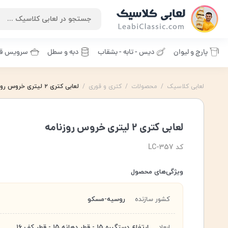
پارچ و لیوان
دیس - تابه - بشقاب
دبه و سطل
سرویس قا
لعابی کلاسیک
/
محصولات
/
کتری و قوری
/
لعابی کتری ۲ لیتری خروس روزنامه
کتری 2 لیتری
,
کتری ۲ لیتری خروس
,
کتری خروس
,
لعابی کتری ۲ لیتری خروس روزنامه
کد LC-357
ویژگی‌های محصول
کشور سازنده
روسیه-مسکو
ابعاد
ارتفاع دستگیره ۱۵ - قطر دهانه ۱۵ - قطر کف ۱۶