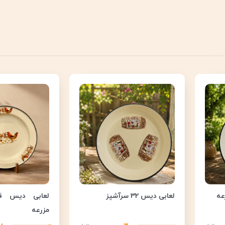
لعابی دیس 32 سرآشپز
مزرعه