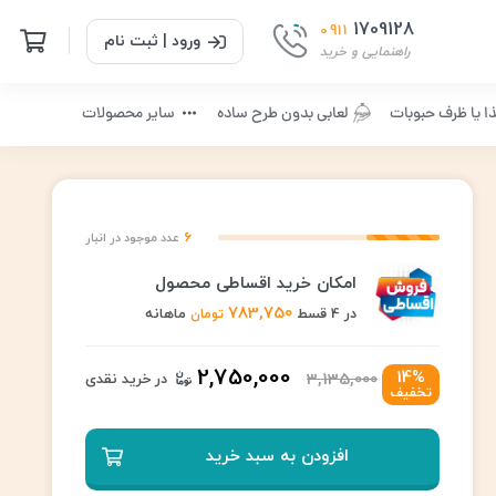
1709128
0911
ورود | ثبت نام
راهنمایی و خرید
ا یا ظرف حبوبات
لعابی بدون طرح ساده
سایر محصولات
6
عدد موجود در انبار
امکان خرید اقساطی محصول
783,750
در 4 قسط
ماهانه
تومان
2,750,000
14%
3,135,000
در خرید نقدی
تخفیف
افزودن به سبد خرید