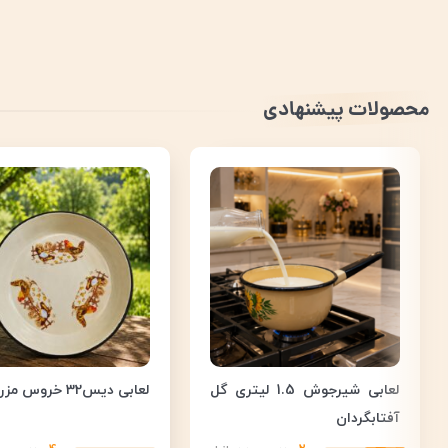
محصولات پیشنهادی
لعابی شیرجوش 1.5 لیتری گل
لعابی دیس32 خروس مزرعه
آفتابگردان