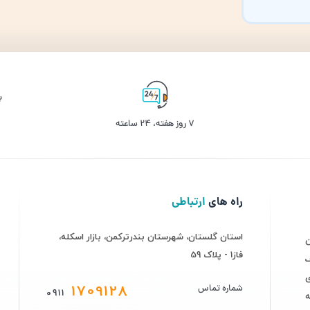
ب
۷ روز ﻫﻔﺘﻪ، ۲۴ ﺳﺎﻋﺘﻪ
راه های
ارتباطی
استان گلستان، شهرستان بندرترکمن، بازار اسکله،
فاز1 - پلاک 59
ف
ی
1709128
شماره تماس
0911
ه