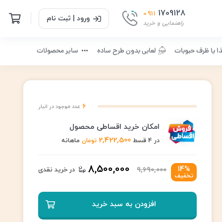
1709128
0911
ورود | ثبت نام
راهنمایی و خرید
ا یا ظرف حبوبات
لعابی بدون طرح ساده
سایر محصولات
6
عدد موجود در انبار
امکان خرید اقساطی محصول
2,422,500
در 4 قسط
ماهانه
تومان
8,500,000
14%
9,690,000
در خرید نقدی
تخفیف
افزودن به سبد خرید