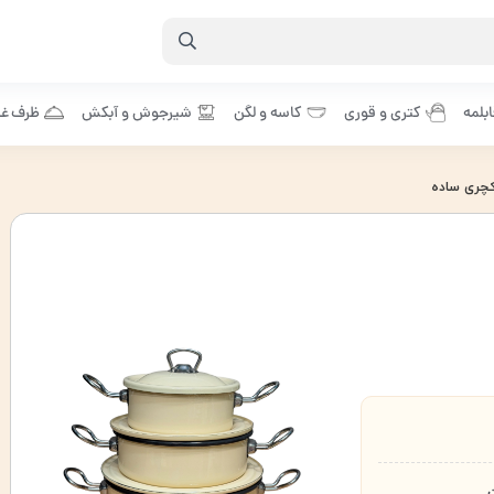
بلمه
کتری و قوری
کاسه و لگن
شیرجوش و آبکش
ظرف غذ
کچری ساده
به لاکچری ساده
,