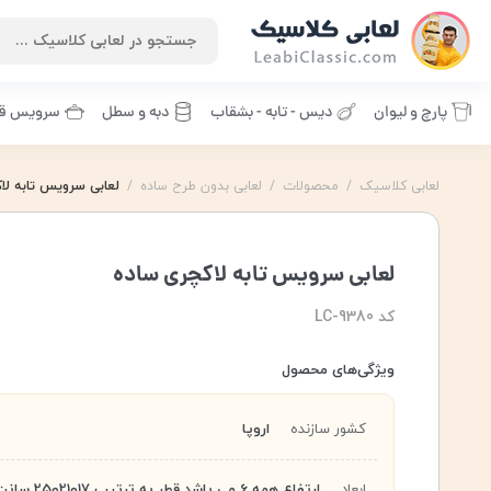
پارچ و لیوان
دیس - تابه - بشقاب
دبه و سطل
سرویس قا
لعابی کلاسیک
/
محصولات
/
لعابی بدون طرح ساده
/
لعابی سرویس تابه لا
سرویس تابه
,
سرویس قابلمه
,
قابلمه ساده
,
لعابی سرویس تا
لعابی سرویس تابه لاکچری ساده
کد LC-9380
ویژگی‌های محصول
کشور سازنده
اروپا
ابعاد
ارتفاع همه 6 می باشد قطر به ترتیب 17و21و25 سانت