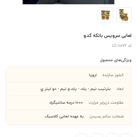
لعابی سرویس بانکه کدو
کد LC-10172
ویژگی‌های محصول
کشور سازنده
اروپا
ابعاد
بترتيب نيم - يك - يك و نيم - دو ليتر ي
مقاومت دربرابر حرارت
1000 درجه سانتیگراد
ضمانت سالم رسیدن
به عهده لعابی کلاسیک