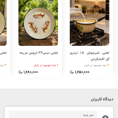
لعابی شیرجوش 1.5 لیتری
لعابی دیس32 خروس مزرعه
لعابی دی
گل آفتابگردان
2
1
2
عدد موجود در انبار
عدد موجود در انبار
عدد
1,680,000
1,650,000
دیدگاه کاربران