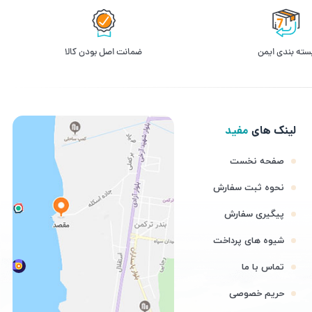
سته بندی ایمن
ﺿﻤﺎﻧﺖ اﺻﻞ ﺑﻮدن ﮐﺎﻟﺎ
لینک های
مفید
صفحه نخست
نحوه ثبت سفارش
پیگیری سفارش
شیوه های پرداخت
تماس با ما
حریم خصوصی