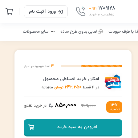
1709128
0911
ورود | ثبت نام
راهنمایی و خرید
ا یا ظرف حبوبات
لعابی بدون طرح ساده
سایر محصولات
3
عدد موجود در انبار
امکان خرید اقساطی محصول
242,250
در 4 قسط
ماهانه
تومان
850,000
14%
969,000
در خرید نقدی
تخفیف
افزودن به سبد خرید