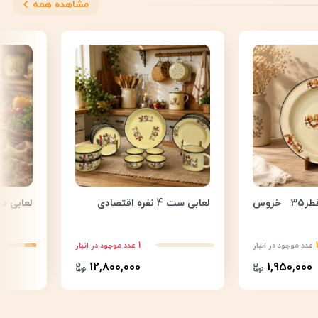
مشاهده همه
لعابی دیس قطر35 خروس
لعابی ست 4 نفره اقتصادی
لعابی دبه 2 بدون دسته
1
عدد موجود در انبار
عدد موجود در انبار
12,800,000
1,950,000