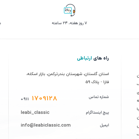
۷ روز ﻫﻔﺘﻪ، ۲۴ ﺳﺎﻋﺘﻪ
ب
راه های
ارتباطی
استان گلستان، شهرستان بندرترکمن، بازار اسکله،
فاز1 - پلاک 59
ف
ی
1709128
شماره تماس
0911
ه
leabi_classic
پیج اینستاگرام
info@leabiclassic.com
ایمیل
ض