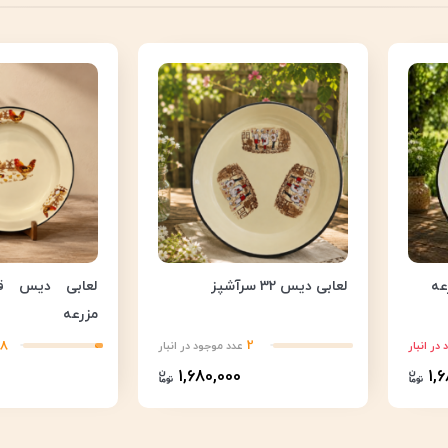
لعابی دیس 32 سرآشپز
مزرعه
18
2
در انبار
عدد موجود در انبار
1,680,000
1,