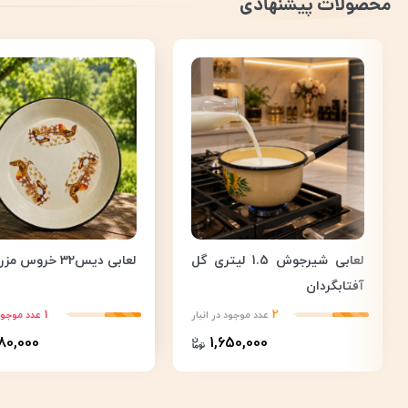
محصولات پیشنهادی
لعابی شیرجوش 1.5 لیتری گل
لعابی دیس32 خروس مزرعه
آفتابگردان
1
2
عدد موجود در انبار
عدد موجود 
680,000
1,650,000