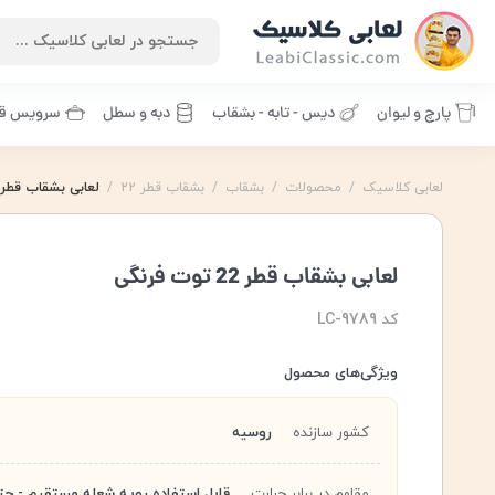
پارچ و لیوان
دیس - تابه - بشقاب
دبه و سطل
سرویس قا
لعابی کلاسیک
/
محصولات
/
بشقاب
/
بشقاب قطر 22
/
لعابی بشقاب قطر 22 توت فرنگ
بشقاب توت فرنگی
,
توت فرنگ
,
توت فرنگی
,
لعابی بشقاب قطر 22 توت فرنگی
کد LC-9789
ویژگی‌های محصول
کشور سازنده
روسیه
مقاوم در برابر حرارت
قابل استفاده رویه شعله مستقیم - حت