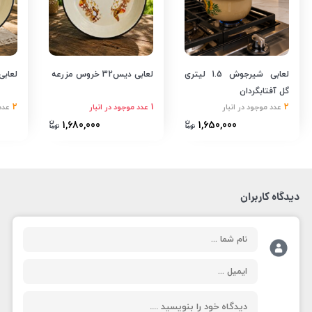
لعابی شیرجوش 1.5 لیتری
لعابی دیس32 خروس مزرعه
لعابی دی
گل آفتابگردان
2
1
2
عدد موجود در انبار
عدد موجود در انبار
عدد
1,680,000
1,650,000
دیدگاه کاربران