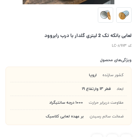
لعابی بانکه تک 2 لیتری گلدار با درب رابروود
کد LC-8973
ویژگی‌های محصول
کشور سازنده
اروپا
ابعاد
قطر 13 وارتفاع 19
مقاومت دربرابر حرارت
1000 درجه سانتیگراد
ضمانت سالم رسیدن
بر عهده لعابی کلاسیک