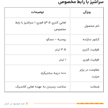
سراشپز با رابط مخصوص
ویژگی
توضیحات
لعابي كتري 3.5با قوري ١ سراشپز با رابط
نام محصول
مخصوص
کشور سازنده
روسیه – مسکو
ظرفیت کتری
3.5 لیتر
ظرفیت قوری
1 لیتر
مقاومت در برابر
1000 درجه سانتیگراد
حرارت
ضمانت
سلامت رسیدن به عهده لعابی کلاسیک
5
عدد موجود در انبار