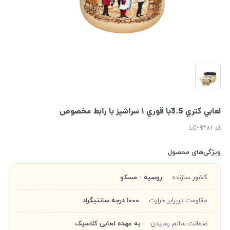
لعابي كتري 3.5با قوري ١ سراشپز با رابط مخصوص
کد LC-9381
ویژگی‌های محصول
کشور سازنده
روسیه - مسکو
مقاومت دربرابر حرارت
1000 درجه سانتیگراد
ضمانت سالم رسیدن
به عهده لعابی کلاسیک