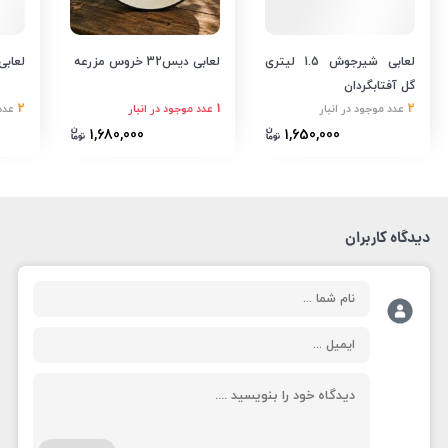
لعابی شیرجوش 1.5 لیتری
لعابی دیس32 خروس مزرعه
لعابی دی
گل آفتابگردان
2
1
2
عدد موجود در انبار
عدد موجود در انبار
عدد
1,680,000
1,650,000
دیدگاه کاربران