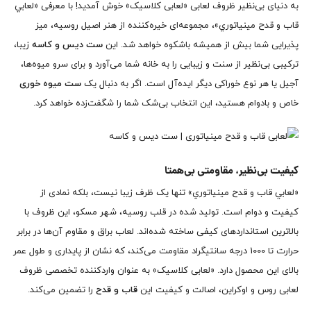
به دنیای بی‌نظیر ظروف لعابی «لعابی کلاسیک» خوش آمدید! با معرفی «لعابي
قاب و قدح مينياتوري»، مجموعه‌ای خیره‌کننده از هنر اصیل روسیه، میز
پذیرایی شما بیش از همیشه باشکوه خواهد شد. این
ست دیس و کاسه
زیبا،
ترکیبی بی‌نظیر از سنت و زیبایی را به خانه شما می‌آورد و برای سرو میوه‌ها،
آجیل یا هر نوع خوراکی دیگر ایده‌آل است. اگر به دنبال یک
ست میوه خوری
خاص و بادوام هستید، این انتخاب بی‌شک شما را شگفت‌زده خواهد کرد.
کیفیت بی‌نظیر، مقاومتی بی‌همتا
«لعابي قاب و قدح مينياتوري» تنها یک ظرف زیبا نیست، بلکه نمادی از
کیفیت و دوام است. تولید شده در قلب روسیه، شهر مسکو، این ظروف با
بالاترین استانداردهای کیفی ساخته شده‌اند. لعاب براق و مقاوم آن‌ها در برابر
حرارت تا 1000 درجه سانتیگراد مقاومت می‌کند، که نشان از پایداری و طول عمر
بالای این محصول دارد. «لعابی کلاسیک» به عنوان واردکننده تخصصی ظروف
لعابی روس و اوکراین، اصالت و کیفیت این
قاب و قدح
را تضمین می‌کند.