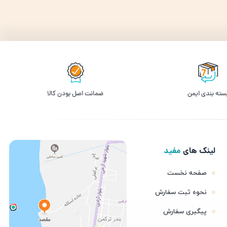
سته بندی ایمن
ﺿﻤﺎﻧﺖ اﺻﻞ ﺑﻮدن ﮐﺎﻟﺎ
لینک های
مفید
صفحه نخست
نحوه ثبت سفارش
پیگیری سفارش