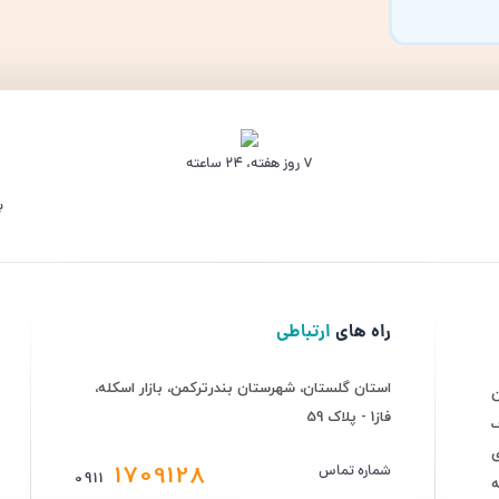
۷ روز ﻫﻔﺘﻪ، ۲۴ ﺳﺎﻋﺘﻪ
ب
راه های
ارتباطی
استان گلستان، شهرستان بندرترکمن، بازار اسکله،
فاز1 - پلاک 59
ف
ی
1709128
شماره تماس
0911
ه