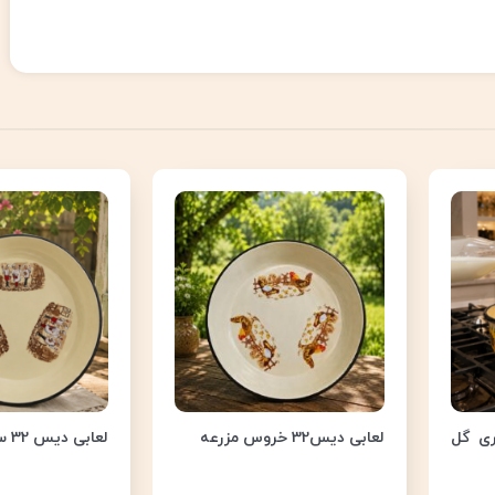
ش 1.5 لیتری گل
لعابی دیس32 خروس مزرعه
لعابی دیس 32 سرآشپز