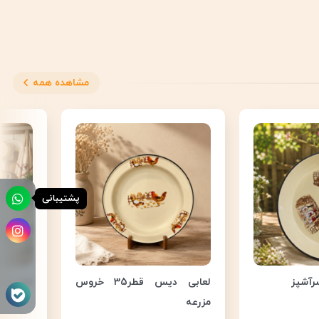
مشاهده همه
پشتیبانی
لعابی دیس قطر35 خروس
لعابی ست 4 نفره ا
مزرعه