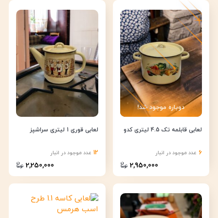
دوباره موجود شد!
لعابی قابلمه تک 4.5 لیتری کدو
لعابی قوری 1 لیتری سراشپز
12
6
عدد موجود در انبار
عدد موجود در انبار
2,250,000
2,950,000