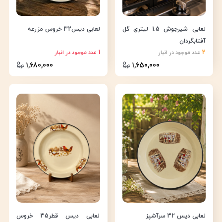
لعابی شیرجوش 1.5 لیتری گل
لعابی دیس32 خروس مزرعه
آفتابگردان
1
2
عدد موجود در انبار
عدد موجود در انبار
1,680,000
1,650,000
لعابی دیس 32 سرآشپز
لعابی دیس قطر35 خروس