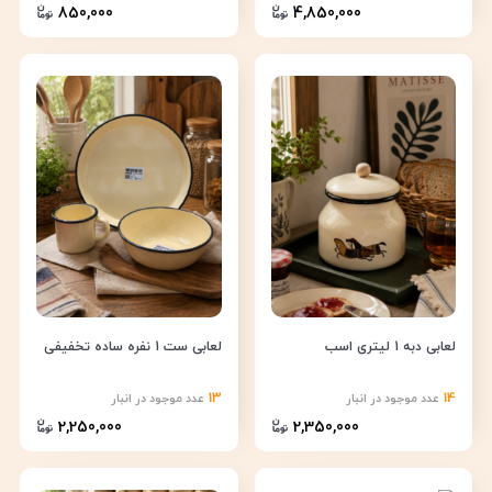
850,000
4,850,000
لعابی دبه 1 لیتری اسب
لعابی ست 1 نفره ساده تخفیفی
13
14
عدد موجود در انبار
عدد موجود در انبار
2,250,000
2,350,000