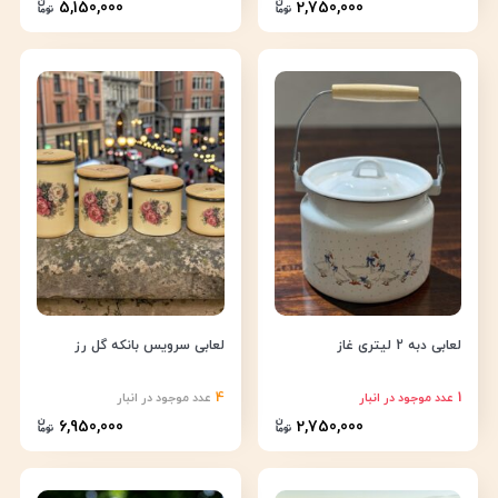
5,150,000
2,750,000
لعابی دبه 2 لیتری غاز
لعابی سرویس بانکه گل رز
4
1
عدد موجود در انبار
عدد موجود در انبار
6,950,000
2,750,000