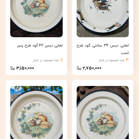
لعابی دیس 34 سانتی گود طرح
لعابی دیس 42 گود طرح پنیر
اسب
7
3
عدد موجود در انبار
عدد موجود در انبار
3,150,000
2,750,000