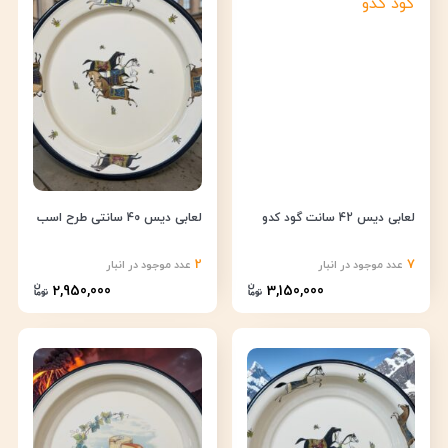
لعابی دیس 42 سانت گود کدو
لعابی دیس 40 سانتی طرح اسب
2
7
عدد موجود در انبار
عدد موجود در انبار
2,950,000
3,150,000