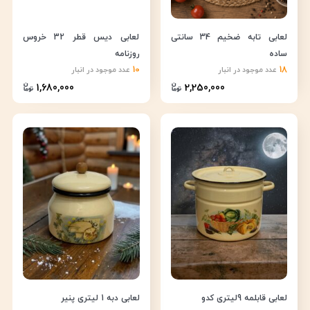
لعابی تابه ضخیم 34 سانتی
لعابی دیس قطر 32 خروس
ساده
روزنامه
10
18
عدد موجود در انبار
عدد موجود در انبار
1,680,000
2,250,000
لعابی قابلمه 9لیتری کدو
لعابی دبه 1 لیتری پنیر