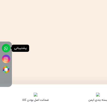
پشتیبانی
سته بندی ایمن
ﺿﻤﺎﻧﺖ اﺻﻞ ﺑﻮدن ﮐﺎﻟﺎ