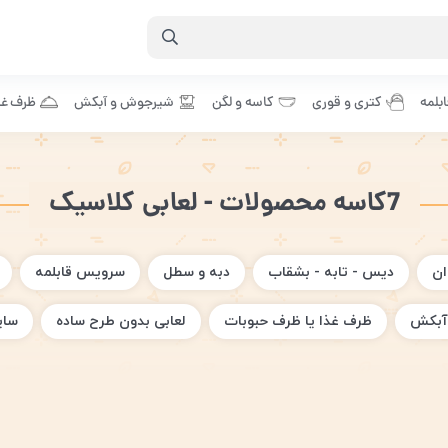
بلمه
کتری و قوری
کاسه و لگن
شیرجوش و آبکش
ظرف غذ
7کاسه محصولات - لعابی کلاسیک
ان
دیس - تابه - بشقاب
دبه و سطل
سرویس قابلمه
آبکش
ظرف غذا یا ظرف حبوبات
لعابی بدون طرح ساده
سای