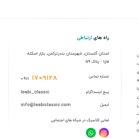
راه های
ارتباطی
استان گلستان، شهرستان بندرترکمن، بازار اسکله،
فاز1 - پلاک 59
ف
ی
1709128
شماره تماس
0911
ه
leabi_classic
پیج اینستاگرام
info@leabiclassic.com
ایمیل
ض
لعابی کلاسیک در شبکه های اجتماعی
ز
ا