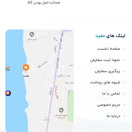
ﺿﻤﺎﻧﺖ اﺻﻞ ﺑﻮدن ﮐﺎﻟﺎ
لینک های
مفید
صفحه نخست
نحوه ثبت سفارش
پیگیری سفارش
شیوه های پرداخت
تماس با ما
حریم خصوصی
درباره ما