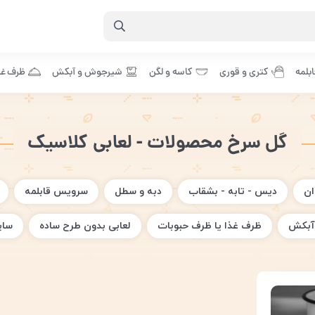
بلمه
کتری و قوری
کاسه و لگن
شیرجوش و آبکش
ظرف غذ
گل سرخ محصولات - لعابی کلاسیک
ان
دیس - تابه - بشقاب
دبه و سطل
سرویس قابلمه
آبکش
ظرف غذا یا ظرف حبوبات
لعابی بدون طرح ساده
سای