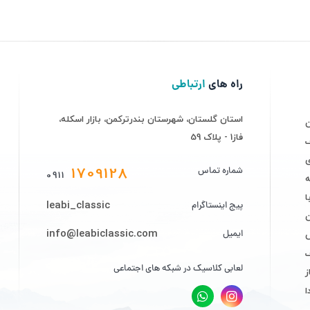
راه های
ارتباطی
استان گلستان، شهرستان بندرترکمن، بازار اسکله،
فاز1 - پلاک 59
ف
ی
1709128
شماره تماس
0911
ه
leabi_classic
پیج اینستاگرام
info@leabiclassic.com
ایمیل
ض
لعابی کلاسیک در شبکه های اجتماعی
ز
ا