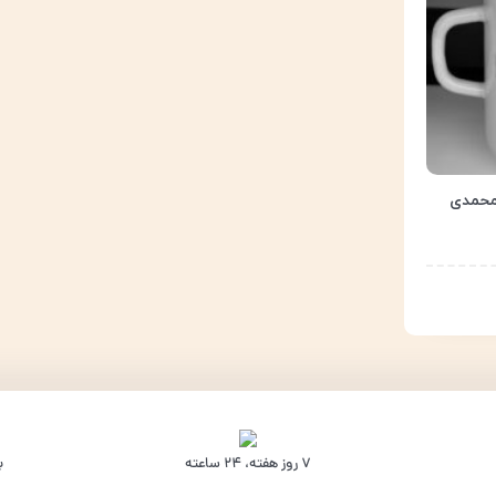
۷ روز ﻫﻔﺘﻪ، ۲۴ ﺳﺎﻋﺘﻪ
ب