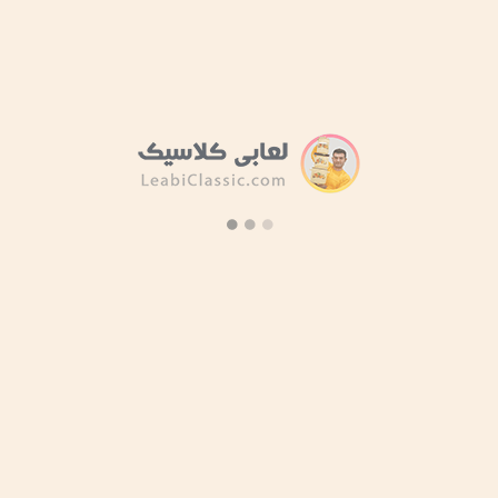
محصولی برای نمایش وجود ندارد!
۷ روز ﻫﻔﺘﻪ، ۲۴ ﺳﺎﻋﺘﻪ
ب
راه های
ارتباطی