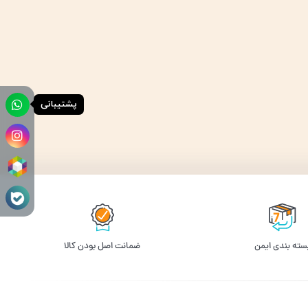
پشتیبانی
سته بندی ایمن
ﺿﻤﺎﻧﺖ اﺻﻞ ﺑﻮدن ﮐﺎﻟﺎ