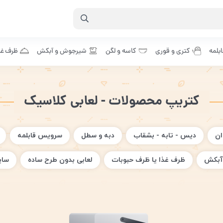
بلمه
کتری و قوری
کاسه و لگن
شیرجوش و آبکش
ظرف غذ
کتریپ محصولات - لعابی کلاسیک
ان
دیس - تابه - بشقاب
دبه و سطل
سرویس قابلمه
آبکش
ظرف غذا یا ظرف حبوبات
لعابی بدون طرح ساده
سای