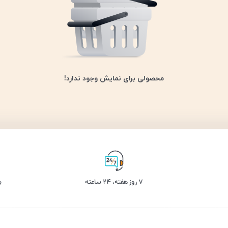
محصولی برای نمایش وجود ندارد!
۷ روز ﻫﻔﺘﻪ، ۲۴ ﺳﺎﻋﺘﻪ
ب