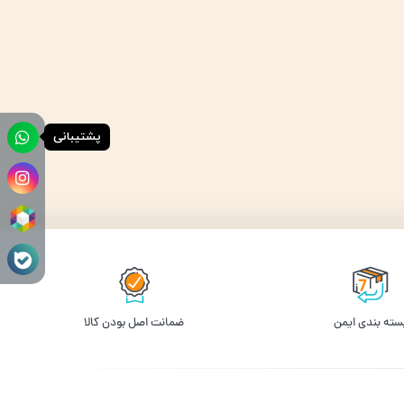
پشتیبانی
سته بندی ایمن
ﺿﻤﺎﻧﺖ اﺻﻞ ﺑﻮدن ﮐﺎﻟﺎ