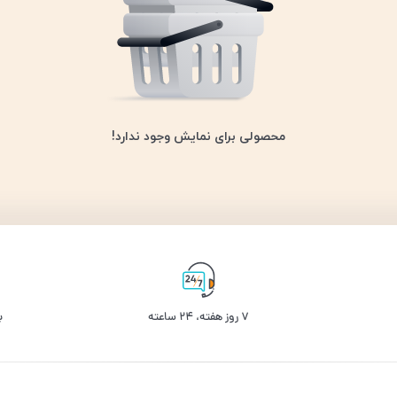
محصولی برای نمایش وجود ندارد!
۷ روز ﻫﻔﺘﻪ، ۲۴ ﺳﺎﻋﺘﻪ
ب