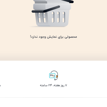
محصولی برای نمایش وجود ندارد!
۷ روز ﻫﻔﺘﻪ، ۲۴ ﺳﺎﻋﺘﻪ
ب