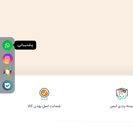
پشتیبانی
سته بندی ایمن
ﺿﻤﺎﻧﺖ اﺻﻞ ﺑﻮدن ﮐﺎﻟﺎ