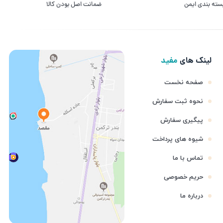
سته بندی ایمن
ﺿﻤﺎﻧﺖ اﺻﻞ ﺑﻮدن ﮐﺎﻟﺎ
لینک های
مفید
صفحه نخست
نحوه ثبت سفارش
پیگیری سفارش
شیوه های پرداخت
تماس با ما
حریم خصوصی
درباره ما