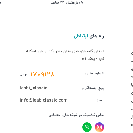
۷ روز ﻫﻔﺘﻪ، ۲۴ ﺳﺎﻋﺘﻪ
ب
راه های
ارتباطی
استان گلستان، شهرستان بندرترکمن، بازار اسکله،
فاز1 - پلاک 59
ف
ی
1709128
شماره تماس
0911
ه
leabi_classic
پیج اینستاگرام
info@leabiclassic.com
ایمیل
ض
لعابی کلاسیک در شبکه های اجتماعی
ز
ا