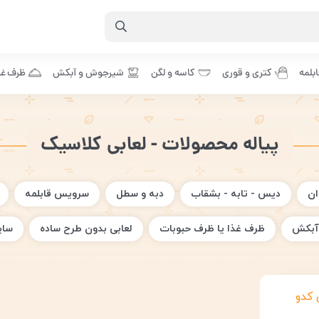
بلمه
کتری و قوری
کاسه و لگن
شیرجوش و آبکش
ظرف غذ
پیاله محصولات - لعابی کلاسیک
ان
دیس - تابه - بشقاب
دبه و سطل
سرویس قابلمه
آبکش
ظرف غذا یا ظرف حبوبات
لعابی بدون طرح ساده
سای