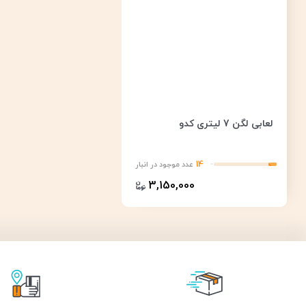
لعابی لگن 7 لیتری کدو
14
عدد موجود در انبار
3,150,000