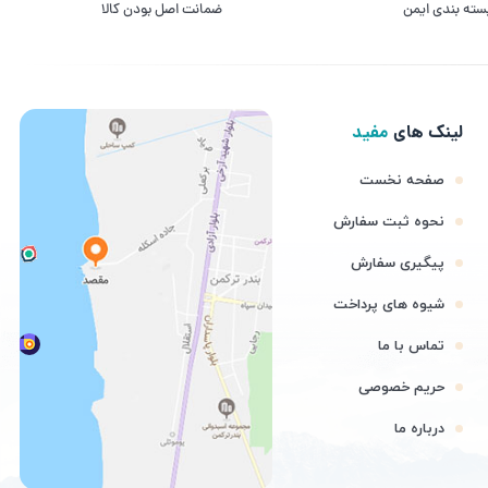
سته بندی ایمن
ﺿﻤﺎﻧﺖ اﺻﻞ ﺑﻮدن ﮐﺎﻟﺎ
لینک های
مفید
صفحه نخست
نحوه ثبت سفارش
پیگیری سفارش
شیوه های پرداخت
تماس با ما
حریم خصوصی
درباره ما