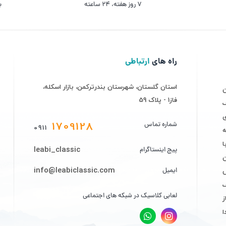
۷ روز ﻫﻔﺘﻪ، ۲۴ ﺳﺎﻋﺘﻪ
ب
راه های
ارتباطی
استان گلستان، شهرستان بندرترکمن، بازار اسکله،
فاز1 - پلاک 59
ف
ی
1709128
شماره تماس
0911
ه
leabi_classic
پیج اینستاگرام
info@leabiclassic.com
ایمیل
ض
لعابی کلاسیک در شبکه های اجتماعی
ز
ا