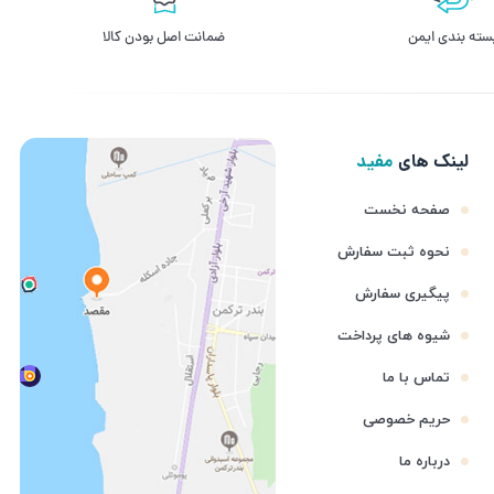
سته بندی ایمن
ﺿﻤﺎﻧﺖ اﺻﻞ ﺑﻮدن ﮐﺎﻟﺎ
لینک های
مفید
صفحه نخست
نحوه ثبت سفارش
پیگیری سفارش
شیوه های پرداخت
تماس با ما
حریم خصوصی
درباره ما