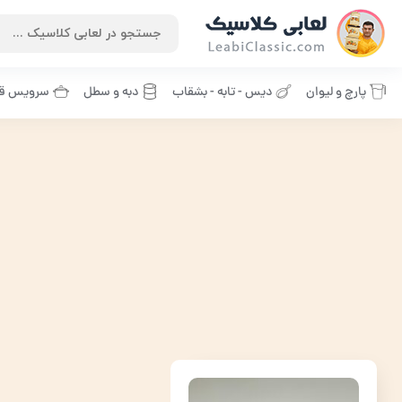
پارچ و لیوان
دیس - تابه - بشقاب
دبه و سطل
سرویس قا