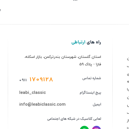
ب
راه های
ارتباطی
استان گلستان، شهرستان بندرترکمن، بازار اسکله،
فاز1 - پلاک 59
ف
ی
1709128
شماره تماس
0911
ه
leabi_classic
پیج اینستاگرام
info@leabiclassic.com
ایمیل
ض
لعابی کلاسیک در شبکه های اجتماعی
ز
ا