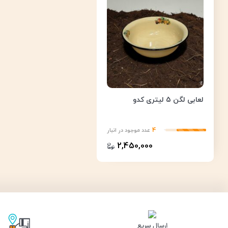
لعابی لگن 5 لیتری کدو
4
عدد موجود در انبار
2,450,000
ارسال سریع