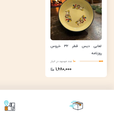
لعابی دیس قطر 32 خروس
روزنامه
10
عدد موجود در انبار
1,680,000