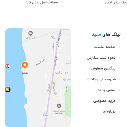
سته بندی ایمن
ﺿﻤﺎﻧﺖ اﺻﻞ ﺑﻮدن ﮐﺎﻟﺎ
لینک های
مفید
صفحه نخست
نحوه ثبت سفارش
پیگیری سفارش
شیوه های پرداخت
تماس با ما
حریم خصوصی
درباره ما