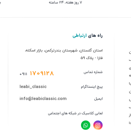
۷ روز ﻫﻔﺘﻪ، ۲۴ ﺳﺎﻋﺘﻪ
ب
راه های
ارتباطی
استان گلستان، شهرستان بندرترکمن، بازار اسکله،
فاز1 - پلاک 59
ف
ی
1709128
شماره تماس
0911
ه
leabi_classic
پیج اینستاگرام
info@leabiclassic.com
ایمیل
ض
لعابی کلاسیک در شبکه های اجتماعی
ز
ا