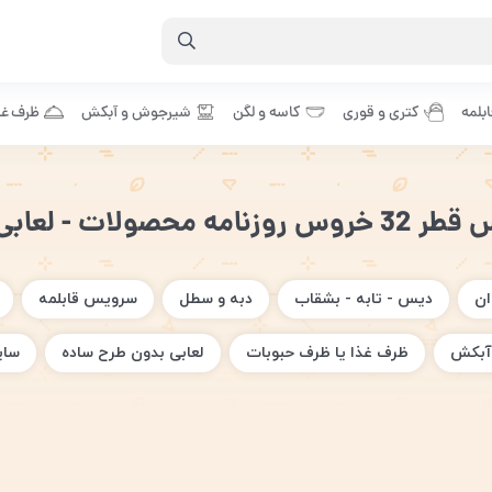
بلمه
کتری و قوری
کاسه و لگن
شیرجوش و آبکش
ظرف غذ
محصولات - لعابی کلاسیک
ان
دیس - تابه - بشقاب
دبه و سطل
سرویس قابلمه
آبکش
ظرف غذا یا ظرف حبوبات
لعابی بدون طرح ساده
سای