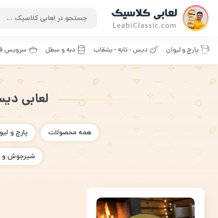
پارچ و لیوان
دیس - تابه - بشقاب
دبه و سطل
سرویس قا
لعابی دیس قطر 32 خروس روزنامه 
همه محصولات
پارچ و لیو
شیرجوش و 