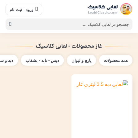
ورود | ثبت نام
غاز محصولات - لعابی کلاسیک
همه محصولات
پارچ و لیوان
دیس - تابه - بشقاب
دبه و س