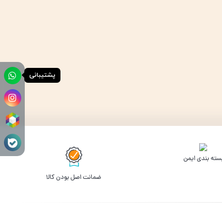
پشتیبانی
سته بندی ایمن
ﺿﻤﺎﻧﺖ اﺻﻞ ﺑﻮدن ﮐﺎﻟﺎ