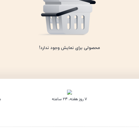
محصولی برای نمایش وجود ندارد!
۷ روز ﻫﻔﺘﻪ، ۲۴ ﺳﺎﻋﺘﻪ
ب