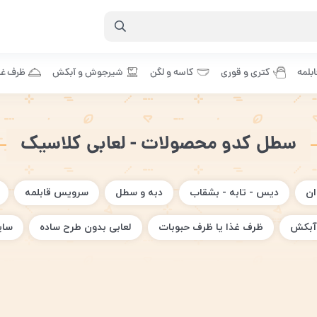
بلمه
کتری و قوری
کاسه و لگن
شیرجوش و آبکش
ظرف غذ
سطل کدو محصولات - لعابی کلاسیک
ان
دیس - تابه - بشقاب
دبه و سطل
سرویس قابلمه
آبکش
ظرف غذا یا ظرف حبوبات
لعابی بدون طرح ساده
سای