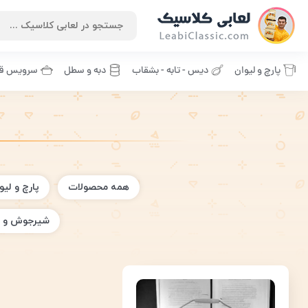
پارچ و لیوان
دیس - تابه - بشقاب
دبه و سطل
سرویس قا
همه محصولات
پارچ و لیو
شیرجوش و 