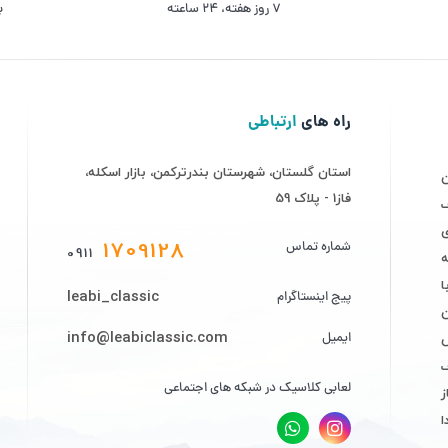
۷ روز ﻫﻔﺘﻪ، ۲۴ ﺳﺎﻋﺘﻪ
ب
راه های
ارتباطی
استان گلستان، شهرستان بندرترکمن، بازار اسکله،
فاز1 - پلاک 59
ف
ی
1709128
شماره تماس
0911
ه
leabi_classic
پیج اینستاگرام
info@leabiclassic.com
ایمیل
ض
لعابی کلاسیک در شبکه های اجتماعی
ز
ا