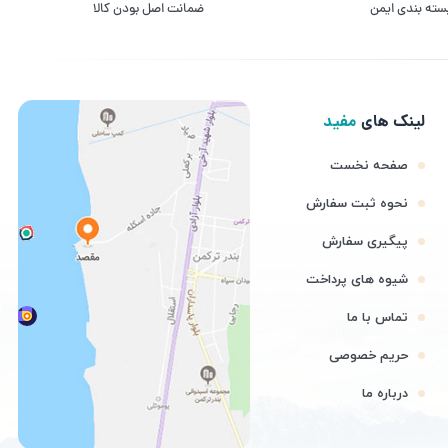
سته بندی ایمن
ﺿﻤﺎﻧﺖ اﺻﻞ ﺑﻮدن ﮐﺎﻟﺎ
لینک های
مفید
صفحه نخست
نحوه ثبت سفارش
پیگیری سفارش
شیوه های پرداخت
تماس با ما
حریم خصوصی
درباره ما