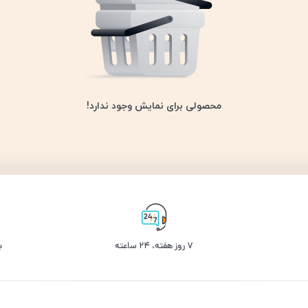
محصولی برای نمایش وجود ندارد!
۷ روز ﻫﻔﺘﻪ، ۲۴ ﺳﺎﻋﺘﻪ
ب