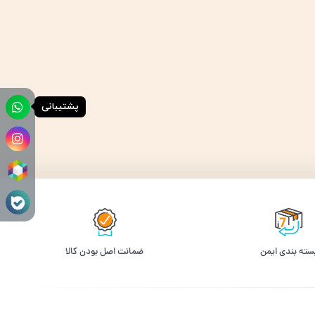
پشتیبانی
سته بندی ایمن
ﺿﻤﺎﻧﺖ اﺻﻞ ﺑﻮدن ﮐﺎﻟﺎ