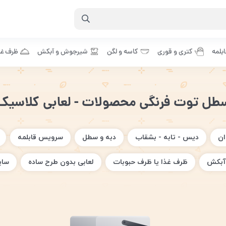
بلمه
کتری و قوری
کاسه و لگن
شیرجوش و آبکش
ظرف غذ
طل توت فرنگی محصولات - لعابی کلاسیک
ان
دیس - تابه - بشقاب
دبه و سطل
سرویس قابلمه
آبکش
ظرف غذا یا ظرف حبوبات
لعابی بدون طرح ساده
سای