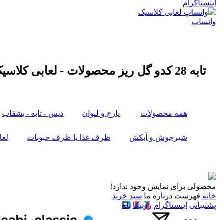
اینستاگرام
واتساپ
تابه 28 کدو گل ریز محصولات - لعابی کلاسیک
همه محصولات
پارچ و لیوان
دیس - تابه - بشقاب
شیرجوش و آبکش
ظرف غذا یا ظرف حبوبات
لعا
محصولی برای نمایش وجود ندارد!
خانه
فهرست
درباره ما
سبد خرید
پشتیبانی
اینستاگرام
روبیکا
بله