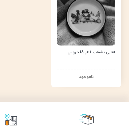
لعابی بشقاب قطر 18 خروس