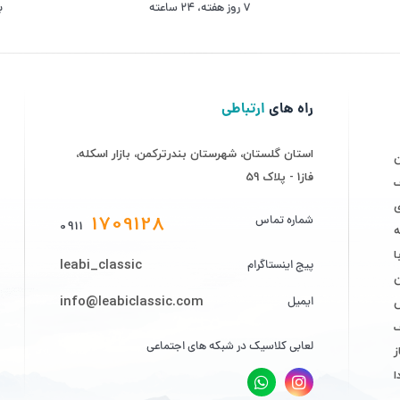
۷ روز ﻫﻔﺘﻪ، ۲۴ ﺳﺎﻋﺘﻪ
ب
راه های
ارتباطی
استان گلستان، شهرستان بندرترکمن، بازار اسکله،
فاز1 - پلاک 59
ف
ی
1709128
شماره تماس
0911
ه
leabi_classic
پیج اینستاگرام
info@leabiclassic.com
ایمیل
ض
لعابی کلاسیک در شبکه های اجتماعی
ز
ا