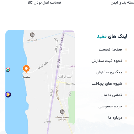
سته بندی ایمن
ﺿﻤﺎﻧﺖ اﺻﻞ ﺑﻮدن ﮐﺎﻟﺎ
لینک های
مفید
صفحه نخست
نحوه ثبت سفارش
پیگیری سفارش
شیوه های پرداخت
تماس با ما
حریم خصوصی
درباره ما