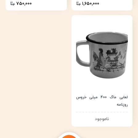
750,000
1,650,000
لعابی ماگ 400 میلی خروس
روزنامه