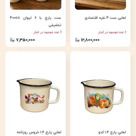
لعابی ست 4 نفره اقتصادی
ست پارچ با 6 لیوان 400cc
تخفیفی
1
1
عدد موجود در انبار
عدد موجود در انبار
7,350,000
12,800,000
لعابي پارچ ١.٤ كدو
لعابي پارچ ١.٤ خروس روزنامه