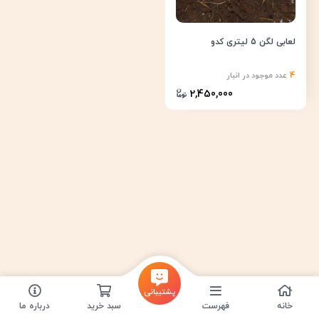
لعابی لگن 5 لیتری کدو
4
عدد موجود در انبار
2,450,000
پشتیبانی
خانه
فهرست
سبد خرید
درباره ما